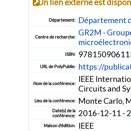
Un lien externe est dispo
Département d
Département:
GR2M - Groupe
Centre de recherche:
microélectron
97815090611
ISBN:
https://public
URL de PolyPublie:
IEEE Internati
Nom de la conférence:
Circuits and S
Monte Carlo, 
Lieu de la conférence:
Date(s) de la
2016-12-11 - 
conférence:
IEEE
Maison d'édition: