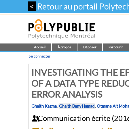
<
Retour au portail Polyte
Accueil
À propos
Déposer
Parcourir
Se connecter
INVESTIGATING THE E
OF A DATA TYPE REDU
ERROR ANALYSIS
Ghaith Kazma
,
Ghaith Bany Hamad
,
Otmane Ait Moh
Communication écrite (201