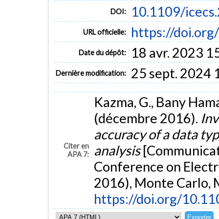
10.1109/icecs
DOI:
https://doi.or
URL officielle:
18 avr. 2023 1
Date du dépôt:
25 sept. 2024 
Dernière modification:
Kazma, G., Bany Hamad
(décembre 2016).
Inv
accuracy of a data typ
Citer en
analysis
[Communicati
APA 7:
Conference on Electr
2016), Monte Carlo, 
https://doi.org/10.1