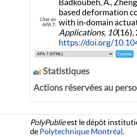
Badkoubeh, A., Zheng, 
based deformation co
Citer en
with in-domain actua
APA 7:
Applications
,
10
(16),
https://doi.org/10.1
Statistiques
Actions réservées au pers
PolyPublie
est le dépôt institut
de
Polytechnique Montréal
.