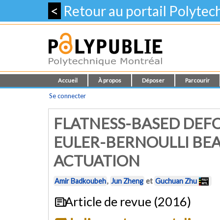
<
Retour au portail Polyte
Accueil
À propos
Déposer
Parcourir
Se connecter
FLATNESS-BASED DEF
EULER-BERNOULLI BE
ACTUATION
Amir Badkoubeh
,
Jun Zheng
et
Guchuan Zhu
Article de revue (2016)