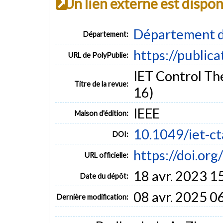
Un lien externe est dispo
Département d
Département:
https://public
URL de PolyPublie:
IET Control The
Titre de la revue:
16)
IEEE
Maison d'édition:
10.1049/iet-c
DOI:
https://doi.or
URL officielle:
18 avr. 2023 1
Date du dépôt:
08 avr. 2025 0
Dernière modification: