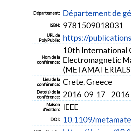
Département de gén
Département:
9781509018031
ISBN:
URL de
https://publication
PolyPublie:
10th International
Nom de la
Electromagnetic Ma
conférence:
(METAMATERIALS 
Lieu de la
Crete, Greece
conférence:
Date(s) de la
2016-09-17 - 2016
conférence:
Maison
IEEE
d'édition:
10.1109/metamate
DOI: