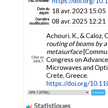
https://doi.org/1
URL officielle:
Date du
18 avr. 2023 15:05
dépôt:
Dernière
08 avr. 2025 12:21
modification:
Achouri, K., & Caloz,
routing of beams by a
metasurface
[Communi
Citer en
Congress on Advanced
APA 7:
Microwaves and Opt
Crete, Greece.
https://doi.org/10.
Statistiques