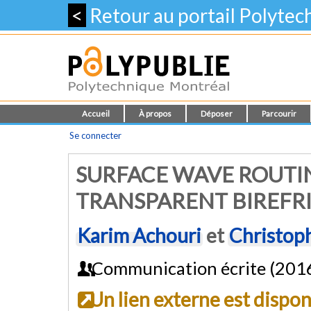
<
Retour au portail Polyte
Accueil
À propos
Déposer
Parcourir
Se connecter
SURFACE WAVE ROUTIN
TRANSPARENT BIREFR
Karim Achouri
et
Christop
Communication écrite (201
Un lien externe est dispo