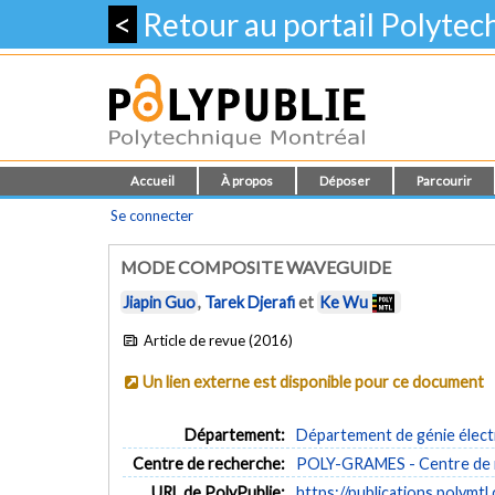
<
Retour au portail Polyte
Accueil
À propos
Déposer
Parcourir
Se connecter
MODE COMPOSITE WAVEGUIDE
Jiapin Guo
,
Tarek Djerafi
et
Ke Wu
Article de revue (2016)
Un lien externe est disponible pour ce document
Département:
Département de génie élect
Centre de recherche:
POLY-GRAMES - Centre de re
URL de PolyPublie:
https://publications.polymtl