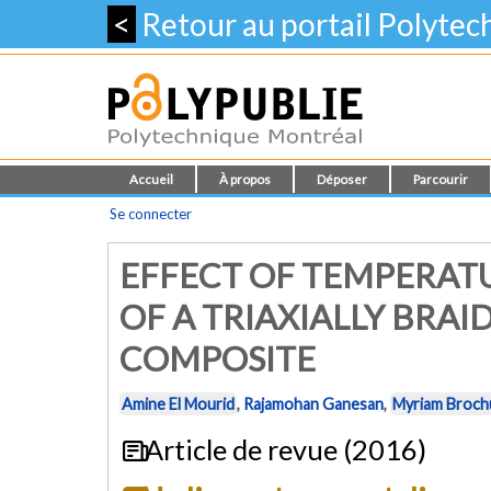
<
Retour au portail Polyte
Accueil
À propos
Déposer
Parcourir
Se connecter
EFFECT OF TEMPERAT
OF A TRIAXIALLY BRA
COMPOSITE
Amine El Mourid
,
Rajamohan Ganesan
,
Myriam Broch
Article de revue (2016)