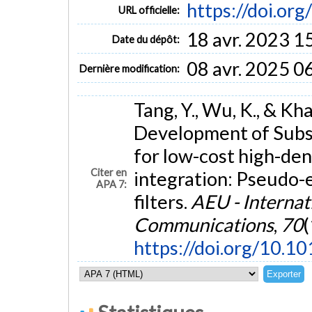
https://doi.or
URL officielle:
18 avr. 2023 1
Date du dépôt:
08 avr. 2025 0
Dernière modification:
Tang, Y., Wu, K., & Kh
Development of Subst
for low-cost high-den
Citer en
integration: Pseudo-e
APA 7:
filters.
AEU - Internat
Communications
,
70
(
https://doi.org/10.1