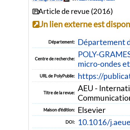
Article de revue (2016)
Un lien externe est dispo
Département d
Département:
POLY-GRAMES -
Centre de recherche:
micro-ondes et
https://public
URL de PolyPublie:
AEU - Internati
Titre de la revue:
Communications
Elsevier
Maison d'édition:
10.1016/j.aeu
DOI: