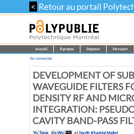
<
Retour au portail Polyte
Accueil
À propos
Déposer
Parcourir
Se connecter
DEVELOPMENT OF SUB
WAVEGUIDE FILTERS F
DENSITY RF AND MICR
INTEGRATION: PSEUDO
CAVITY BAND-PASS FIL
Yu Tang
,
Ke Wu
et
Nazih Khaddaj Mallat