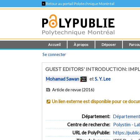
<
Retour au portail Polytechnique Montréal
Accueil
À propos
Déposer
Parcou
Se connecter
GUEST EDITORS' INTRODUCTION: IMP
Mohamad Sawan
et
S. Y. Lee
Article de revue (2016)
Un lien externe est disponible pour ce doc
Département:
Département 
Centre de recherche:
Polystim - L
URL de PolyPublie:
https://publi