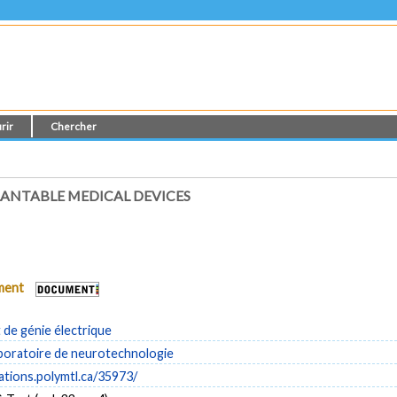
rir
Chercher
LANTABLE MEDICAL DEVICES
ument
de génie électrique
aboratoire de neurotechnologie
cations.polymtl.ca/35973/