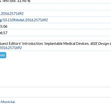
Test (vol. 33, no 4)
t.2016.2571692
org/10.1109/mdat.2016.2571692
15:06
06:57
. Guest Editors' Introduction: Implantable Medical Devices.
IEEE Design &
.2016.2571692
e Montréal
.