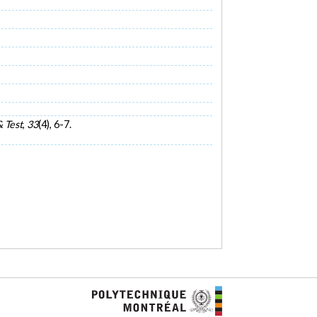
 Test
,
33
(4), 6-7.