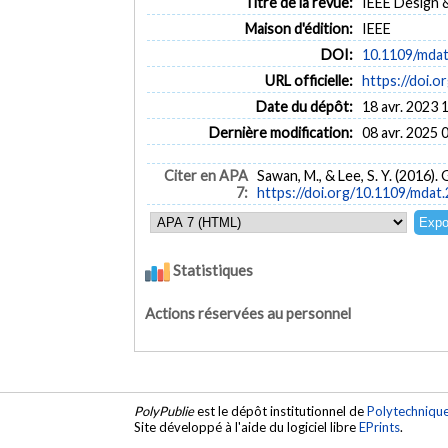
Titre de la revue:
IEEE Design & 
Maison d'édition:
IEEE
DOI:
10.1109/mda
URL officielle:
https://doi.
Date du dépôt:
18 avr. 2023 
Dernière modification:
08 avr. 2025 
Citer en APA
Sawan, M., & Lee, S. Y. (2016)
7:
https://doi.org/10.1109/mdat
Statistiques
Actions réservées au personnel
PolyPublie
est le dépôt institutionnel de
Polytechniqu
Site développé à l'aide du logiciel libre
EPrints
.