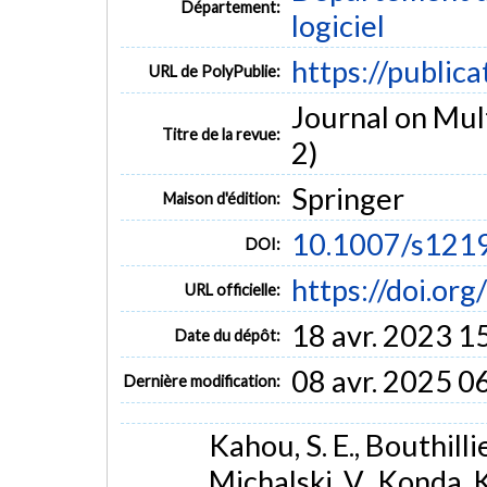
Département:
logiciel
https://public
URL de PolyPublie:
Journal on Mult
Titre de la revue:
2)
Springer
Maison d'édition:
10.1007/s121
DOI:
https://doi.o
URL officielle:
18 avr. 2023 1
Date du dépôt:
08 avr. 2025 0
Dernière modification:
Kahou, S. E., Bouthillie
Michalski, V., Konda, K