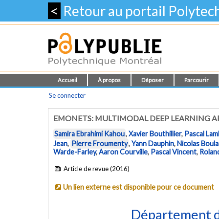
<
Retour au portail Polyte
Accueil
À propos
Déposer
Parcourir
Se connecter
EMONETS: MULTIMODAL DEEP LEARNING A
Samira Ebrahimi Kahou
,
Xavier Bouthillier
,
Pascal Lam
Jean
,
Pierre Froumenty
,
Yann Dauphin
,
Nicolas Boul
Warde-Farley
,
Aaron Courville
,
Pascal Vincent
,
Rolan
Article de revue (2016)
Un lien externe est disponible pour ce document
Département de