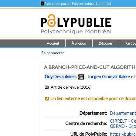
<
Retour au portail Polytechnique Montréal
Accueil
À propos
Déposer
Parcou
Se connecter
A BRANCH-PRICE-AND-CUT ALGORITH
Guy Desaulniers
,
Jorgen Glomvik Rakke
e
Article de revue (2016)
Un lien externe est disponible pour ce doc
Département:
Département 
CIRRELT - Cen
Centre de recherche:
GERAD - Grou
URL de PolyPublie:
https://publi