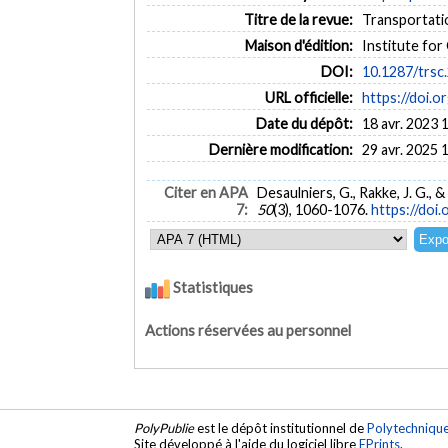
Titre de la revue:
Transportatio
Maison d'édition:
Institute fo
DOI:
10.1287/trsc
URL officielle:
https://doi.o
Date du dépôt:
18 avr. 2023 
Dernière modification:
29 avr. 2025 
Citer en APA
Desaulniers, G., Rakke, J. G.
7:
50
(3), 1060-1076.
https://doi
Statistiques
Actions réservées au personnel
PolyPublie
est le dépôt institutionnel de
Polytechniqu
Site développé à l'aide du logiciel libre
EPrints
.