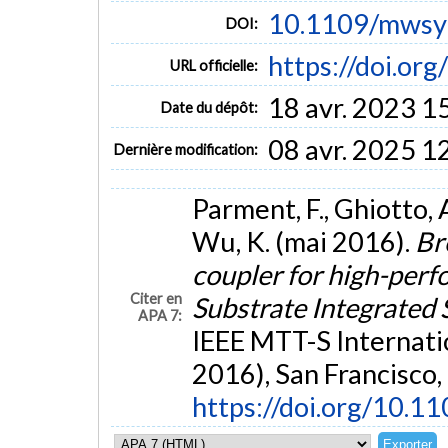
10.1109/mwsy
DOI:
https://doi.o
URL officielle:
18 avr. 2023 1
Date du dépôt:
08 avr. 2025 1
Dernière modification:
Parment, F., Ghiotto, A
Wu, K. (mai 2016).
Br
coupler for high-perf
Citer en
Substrate Integrated
APA 7:
IEEE MTT-S Internat
2016), San Francisco,
https://doi.org/10