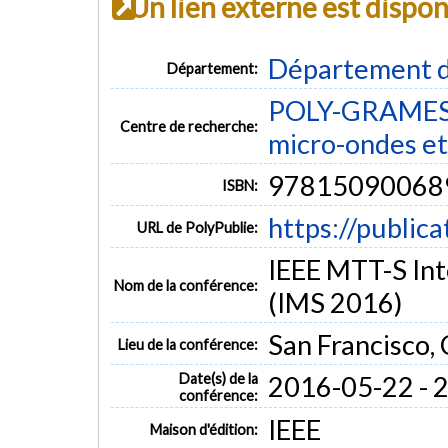
Un lien externe est dispo
Département d
Département:
POLY-GRAMES -
Centre de recherche:
micro-ondes et
97815090068
ISBN:
https://public
URL de PolyPublie:
IEEE MTT-S In
Nom de la conférence:
(IMS 2016)
San Francisco, 
Lieu de la conférence:
Date(s) de la
2016-05-22 - 
conférence:
IEEE
Maison d'édition: