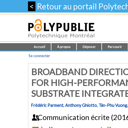
<
Retour au portail Polyte
Accueil
À propos
Déposer
Parcourir
Se connecter
BROADBAND DIRECTI
FOR HIGH-PERFORMAN
SUBSTRATE INTEGRAT
Frédéric Parment
,
Anthony Ghiotto
,
Tân-Phu Vuong
Communication écrite (201