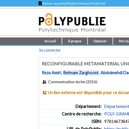
<
Retour au portail Polytechnique Montréal
Accueil
À propos
Déposer
Parcou
Se connecter
RECONFIGURABLE METAMATERIAL UNI
Reza Amiri
,
Behnam Zarghooni
,
Abdolmehdi Da
Communication écrite (2016)
Un lien externe est disponible pour ce doc
Département:
Département 
Centre de recherche:
POLY-GRAMES 
ISBN:
9781467384
URL de PolyPublie:
https://publi