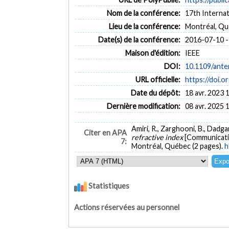
Nom de la conférence:
17th Interna
Lieu de la conférence:
Montréal, Q
Date(s) de la conférence:
2016-07-10 -
Maison d'édition:
IEEE
DOI:
10.1109/ant
URL officielle:
https://doi.
Date du dépôt:
18 avr. 2023 
Dernière modification:
08 avr. 2025 
Amiri, R., Zarghooni, B., Dadgar
Citer en APA
refractive index
[Communicati
7:
Montréal, Québec (2 pages).
h
Statistiques
Actions réservées au personnel