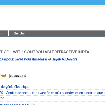
rir
Chercher
T-CELL WITH CONTROLLABLE REFRACTIVE INDEX
dgarpour
,
Javad Pourahmadazar
et
Tayeb A. Denidni
ument
de génie électrique
- Centre de recherche avancée en micro-ondes et en électronique s
780
cations.polymtl.ca/35905/