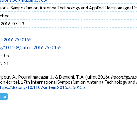
tional Symposium on Antenna Technology and Applied Electromagneti
uébec
 2016-07-13
em.2016.7550155
org/10.1109/antem.2016.7550155
15:05
12:21
pour, A., Pourahmadazar, J., & Denidni, T. A. (juillet 2016).
Reconfigurabl
on écrite]. 17th International Symposium on Antenna Technology and
ttps://doi.org/10.1109/antem.2016.7550155