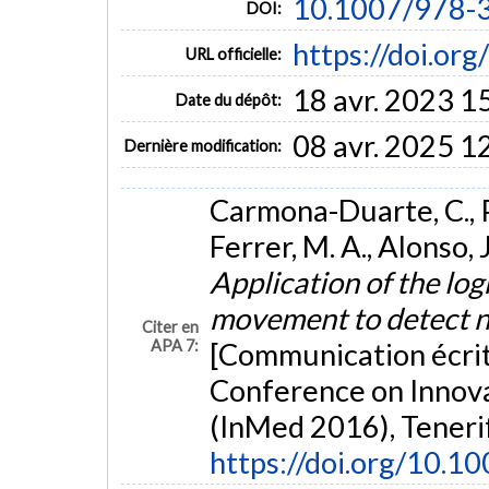
10.1007/978-
DOI:
https://doi.o
URL officielle:
18 avr. 2023 1
Date du dépôt:
08 avr. 2025 1
Dernière modification:
Carmona-Duarte, C., P
Ferrer, M. A., Alonso, J
Application of the log
movement to detect ne
Citer en
APA 7:
[Communication écrit
Conference on Innova
(InMed 2016), Tenerif
https://doi.org/10.