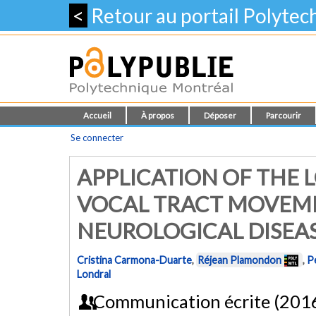
<
Retour au portail Polyte
Accueil
À propos
Déposer
Parcourir
Se connecter
APPLICATION OF THE
VOCAL TRACT MOVEME
NEUROLOGICAL DISEAS
Cristina Carmona-Duarte
,
Réjean Plamondon
,
P
Londral
Communication écrite (201