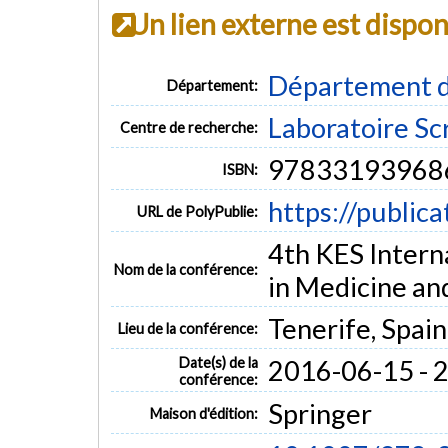
Un lien externe est dispo
Département d
Département:
Laboratoire Sc
Centre de recherche:
97833193968
ISBN:
https://public
URL de PolyPublie:
4th KES Intern
Nom de la conférence:
in Medicine an
Tenerife, Spain
Lieu de la conférence:
Date(s) de la
2016-06-15 - 
conférence:
Springer
Maison d'édition: