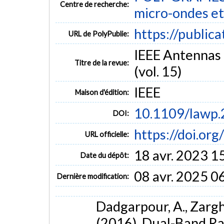
Centre de recherche:
micro-ondes et
https://public
URL de PolyPublie:
IEEE Antennas 
Titre de la revue:
(vol. 15)
IEEE
Maison d'édition:
10.1109/lawp
DOI:
https://doi.o
URL officielle:
18 avr. 2023 1
Date du dépôt:
08 avr. 2025 0
Dernière modification:
Dadgarpour, A., Zarghoo
(2016). Dual-Band Rad