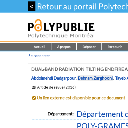
<
Retour au portail Polyte
Accueil
À propos
Déposer
Parcourir
Se connecter
DUAL-BAND RADIATION TILTING ENDFIRE 
Abdolmehdi Dadgarpour
,
Behnam Zarghooni
,
Tayeb 
Article de revue (2016)
Un lien externe est disponible pour ce document
Département d
Département:
POLY-GRAMES -