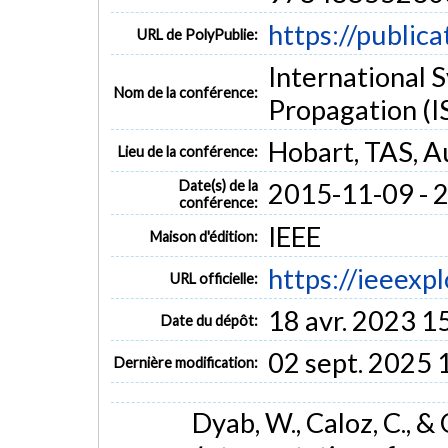
https://public
URL de PolyPublie:
International
Nom de la conférence:
Propagation (
Hobart, TAS, A
Lieu de la conférence:
Date(s) de la
2015-11-09 - 
conférence:
IEEE
Maison d'édition:
https://ieeex
URL officielle:
18 avr. 2023 1
Date du dépôt:
02 sept. 2025 
Dernière modification:
Dyab, W., Caloz, C., &