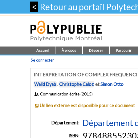
<
Retour au portail Polyte
Accueil
À propos
Déposer
Parcourir
Se connecter
INTERPRETATION OF COMPLEX FREQUENCI
Walid Dyab
,
Christophe Caloz
et
Simon Otto
Communication écrite (2015)
Un lien externe est disponible pour ce document
Département d
Département:
97848855230
ISBN: