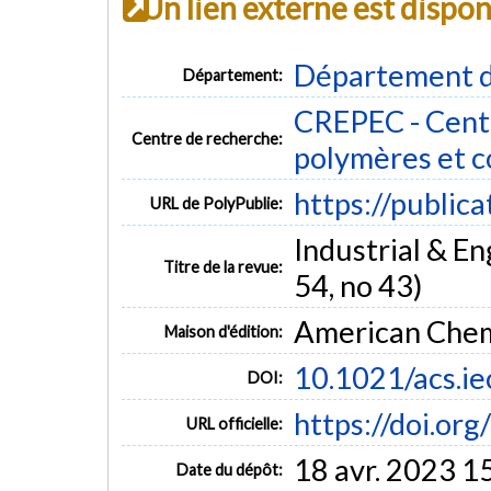
Un lien externe est dispo
Département d
Département:
CREPEC - Centr
Centre de recherche:
polymères et 
https://public
URL de PolyPublie:
Industrial & E
Titre de la revue:
54, no 43)
American Chem
Maison d'édition:
10.1021/acs.i
DOI:
https://doi.or
URL officielle:
18 avr. 2023 1
Date du dépôt: