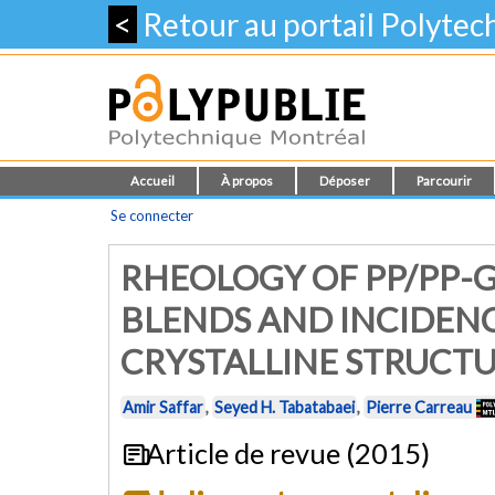
<
Retour au portail Polyte
Accueil
À propos
Déposer
Parcourir
Se connecter
RHEOLOGY OF PP/PP-G
BLENDS AND INCIDEN
CRYSTALLINE STRUCTU
Amir Saffar
,
Seyed H. Tabatabaei
,
Pierre Carreau
Article de revue (2015)