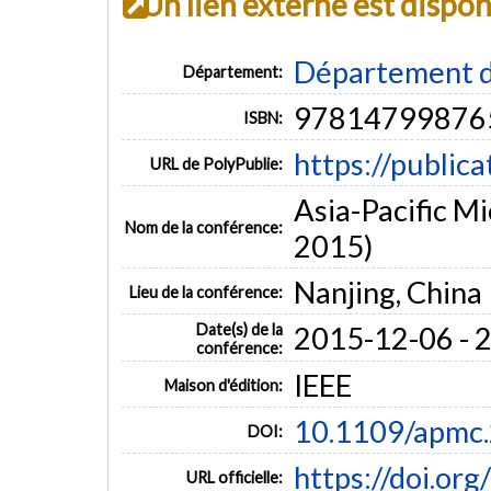
Un lien externe est dispo
Département d
Département:
97814799876
ISBN:
https://public
URL de PolyPublie:
Asia-Pacific 
Nom de la conférence:
2015)
Nanjing, China
Lieu de la conférence:
Date(s) de la
2015-12-06 - 
conférence:
IEEE
Maison d'édition:
10.1109/apmc
DOI:
https://doi.o
URL officielle: