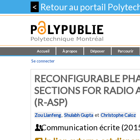
<
Retour au portail Polyte
Accueil
À propos
Déposer
Parcourir
Se connecter
RECONFIGURABLE PHAS
SECTIONS FOR RADIO 
(R-ASP)
Zou Lianfeng
,
Shulabh Gupta
et
Christophe Caloz
Communication écrite (201