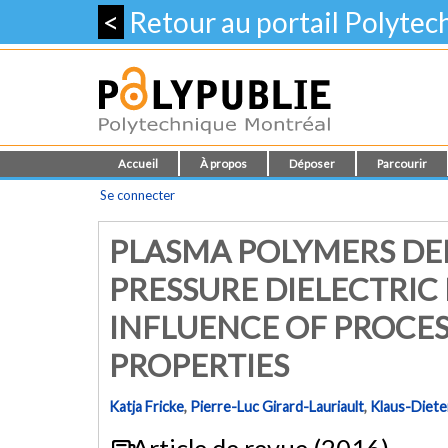
<
Retour au portail Polyte
Accueil
À propos
Déposer
Parcourir
Se connecter
PLASMA POLYMERS DE
PRESSURE DIELECTRIC
INFLUENCE OF PROCES
PROPERTIES
Katja Fricke
,
Pierre-Luc Girard-Lauriault
,
Klaus-Diet
Article de revue (2016)