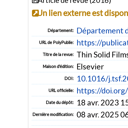
Un lien externe est dispo
Département d
Département:
https://public
URL de PolyPublie:
Thin Solid Films
Titre de la revue:
Elsevier
Maison d'édition:
10.1016/j.tsf.
DOI:
https://doi.or
URL officielle:
18 avr. 2023 1
Date du dépôt:
08 avr. 2025 0
Dernière modification: