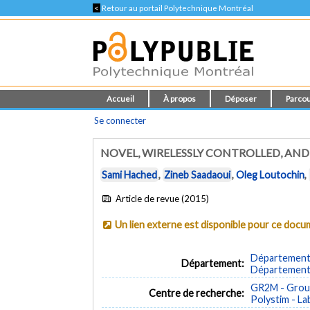
<
Retour au portail Polytechnique Montréal
Accueil
À propos
Déposer
Parcou
Se connecter
NOVEL, WIRELESSLY CONTROLLED, AND
Sami Hached
,
Zineb Saadaoui
,
Oleg Loutochin
,
Article de revue (2015)
Un lien externe est disponible pour ce doc
Département 
Département:
Département 
GR2M - Group
Centre de recherche:
Polystim - L