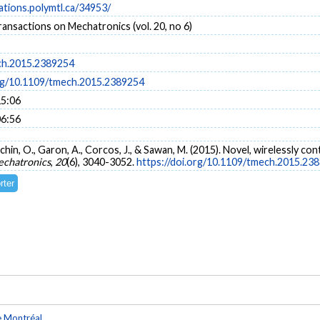
cations.polymtl.ca/34953/
nsactions on Mechatronics (vol. 20, no 6)
ch.2015.2389254
org/10.1109/tmech.2015.2389254
15:06
06:56
chin, O., Garon, A., Corcos, J., & Sawan, M. (2015). Novel, wirelessly cont
echatronics
,
20
(6), 3040-3052.
https://doi.org/10.1109/tmech.2015.23
e Montréal
.