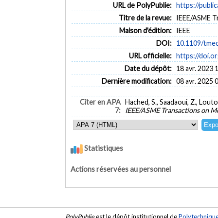
URL de PolyPublie:
https://publi
Titre de la revue:
IEEE/ASME Tra
Maison d'édition:
IEEE
DOI:
10.1109/tme
URL officielle:
https://doi.
Date du dépôt:
18 avr. 2023 
Dernière modification:
08 avr. 2025 
Citer en APA
Hached, S., Saadaoui, Z., Louto
7:
IEEE/ASME Transactions on M
Statistiques
Actions réservées au personnel
PolyPublie
est le dépôt institutionnel de
Polytechniqu