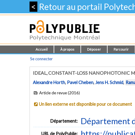
<
Retour au portail Polyte
Accueil
À propos
Déposer
Parcourir
Se connecter
IDEAL, CONSTANT-LOSS NANOPHOTONIC 
Alexandre Horth
,
Pavel Cheben
,
Jens H. Schmid
,
Rama
Article de revue (2016)
Un lien externe est disponible pour ce document
Département d
Département:
https://public
URL de PolyPublie: