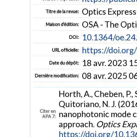
Optics Express 
Titre de la revue:
OSA - The Opti
Maison d'édition:
10.1364/oe.24
DOI:
https://doi.or
URL officielle:
18 avr. 2023 1
Date du dépôt:
08 avr. 2025 0
Dernière modification:
Horth, A., Cheben, P., 
Quitoriano, N. J. (201
Citer en
nanophotonic mode co
APA 7:
approach.
Optics Exp
https://doi.org/10.1