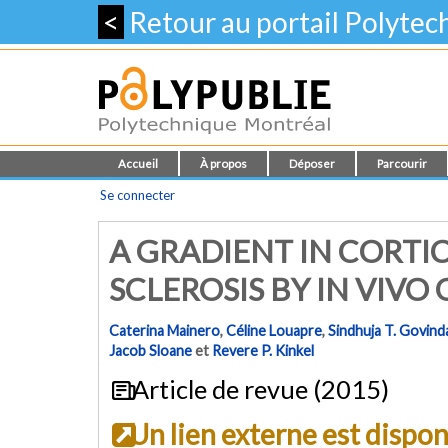
<
Retour au portail Polyte
Accueil
À propos
Déposer
Parcourir
Se connecter
A GRADIENT IN CORTI
SCLEROSIS BY IN VIVO
Caterina Mainero
,
Céline Louapre
,
Sindhuja T. Govind
Jacob Sloane
et
Revere P. Kinkel
Article de revue (2015)
Un lien externe est dispo