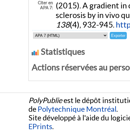
Citer en
(2015). A gradient in 
APA 7:
sclerosis by in vivo q
138
(4), 932-945.
htt
Statistiques
Actions réservées au pers
PolyPublie
est le dépôt institut
de
Polytechnique Montréal
.
Site développé à l'aide du logicie
EPrints
.