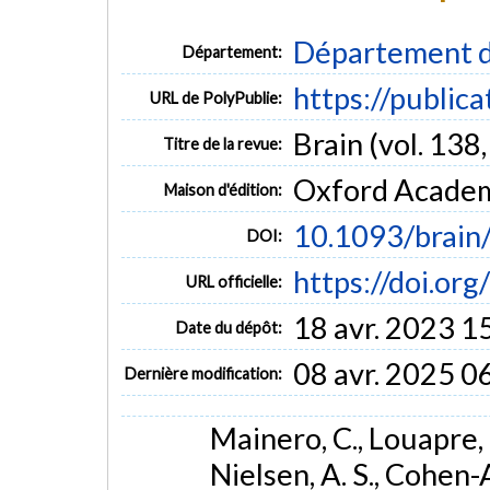
Département d
Département:
https://public
URL de PolyPublie:
Brain (vol. 138,
Titre de la revue:
Oxford Acade
Maison d'édition:
10.1093/brain
DOI:
https://doi.or
URL officielle:
18 avr. 2023 1
Date du dépôt:
08 avr. 2025 0
Dernière modification:
Mainero, C., Louapre, C
Nielsen, A. S., Cohen-Ad