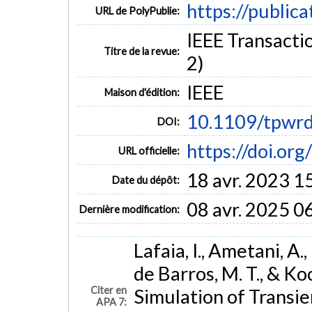
https://public
URL de PolyPublie:
IEEE Transactio
Titre de la revue:
2)
IEEE
Maison d'édition:
10.1109/tpwr
DOI:
https://doi.o
URL officielle:
18 avr. 2023 1
Date du dépôt:
08 avr. 2025 0
Dernière modification:
Lafaia, I., Ametani, A.
de Barros, M. T., & Koc
Citer en
Simulation of Transi
APA 7: