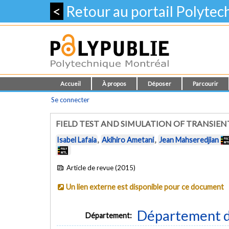
<
Retour au portail Polyte
Accueil
À propos
Déposer
Parcourir
Se connecter
FIELD TEST AND SIMULATION OF TRANSIENT
Isabel Lafaia
,
Akihiro Ametani
,
Jean Mahseredjian
Article de revue (2015)
Un lien externe est disponible pour ce document
Département d
Département: