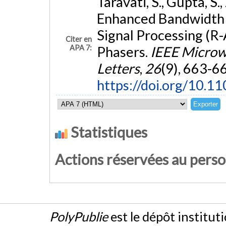
Taravati, S., Gupta, S.
Enhanced Bandwidth a
Signal Processing (R
Citer en
APA 7:
Phasers.
IEEE Microw
Letters
,
26
(9), 663-6
https://doi.org/10.
Statistiques
Actions réservées au pers
PolyPublie
est le dépôt institut