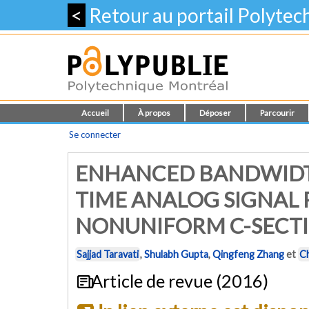
<
Retour au portail Polyte
Accueil
À propos
Déposer
Parcourir
Se connecter
ENHANCED BANDWIDTH
TIME ANALOG SIGNAL 
NONUNIFORM C-SECTI
Sajjad Taravati
,
Shulabh Gupta
,
Qingfeng Zhang
et
Ch
Article de revue (2016)