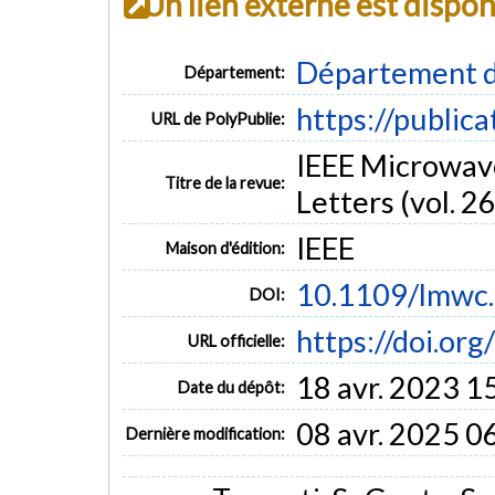
Un lien externe est dispo
Département d
Département:
https://public
URL de PolyPublie:
IEEE Microwav
Titre de la revue:
Letters (vol. 26
IEEE
Maison d'édition:
10.1109/lmwc
DOI:
https://doi.o
URL officielle:
18 avr. 2023 1
Date du dépôt:
08 avr. 2025 0
Dernière modification: