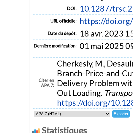
10.1287/trsc.
DOI:
https://doi.or
URL officielle:
18 avr. 2023 1
Date du dépôt:
01 mai 2025 0
Dernière modification:
Cherkesly, M., Desauln
Branch-Price-and-Cut
Citer en
Delivery Problem wit
APA 7:
Out Loading.
Transpo
https://doi.org/10.1
Statistiques