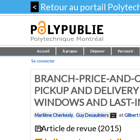
<
Retour au portail Polyte
Accueil
À propos
Déposer
Parcourir
Se connecter
BRANCH-PRICE-AND-C
PICKUP AND DELIVERY
WINDOWS AND LAST-I
Marilène Cherkesly
,
Guy Desaulniers
et
Gilbert
Article de revue (2015)