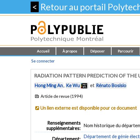
<
Retour au portail Polyte
Accueil
À propos
Déposer
Parcourir
Se connecter
RADIATION PATTERN PREDICTION OF THE U
Hong Ming An
,
Ke Wu
et
Rénato Bosisio
Article de revue (1994)
Un lien externe est disponible pour ce document
Renseignements
Nom historique du départem
supplémentaires:
Département de génie élect
Département: