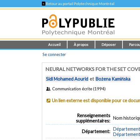
<
Retour au portail Polytechnique Montréal
Accueil
À propos
Déposer
Parcou
Se connecter
NEURAL NETWORKS FOR THE SET COV
Sidi Mohamed Aourid
et
Bożena Kamińska
Communication écrite (1994)
Un lien externe est disponible pour ce doc
Renseignements
Nom historiq
supplémentaires:
Département 
Département:
Département d