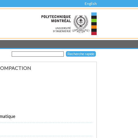
English
 COMPACTION
rmatique