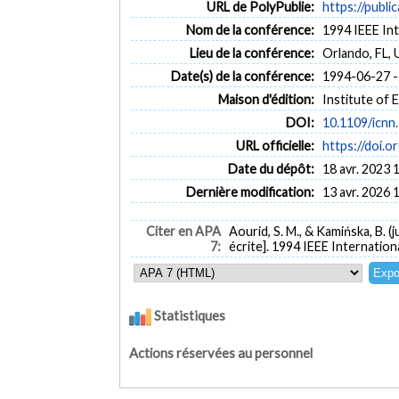
URL de PolyPublie:
https://publi
Nom de la conférence:
1994 IEEE In
Lieu de la conférence:
Orlando, FL,
Date(s) de la conférence:
1994-06-27 -
Maison d'édition:
Institute of 
DOI:
10.1109/icnn
URL officielle:
https://doi.
Date du dépôt:
18 avr. 2023 
Dernière modification:
13 avr. 2026 
Citer en APA
Aourid, S. M., & Kamińska, B. (j
7:
écrite]. 1994 IEEE Internatio
Statistiques
Actions réservées au personnel