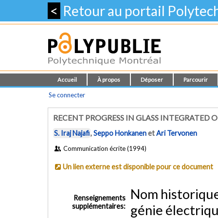
<
Retour au portail Polyte
Accueil
À propos
Déposer
Parcourir
Se connecter
RECENT PROGRESS IN GLASS INTEGRATED O
S. Iraj Najafi
,
Seppo Honkanen
et
Ari Tervonen
Communication écrite (1994)
Un lien externe est disponible pour ce document
Nom historiqu
Renseignements
supplémentaires:
génie électriq