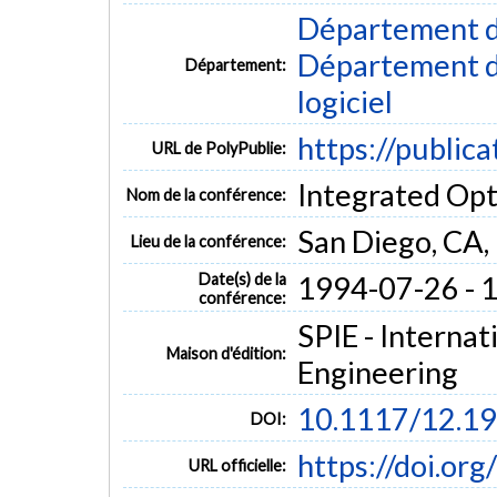
Département d
Département de
Département:
logiciel
https://public
URL de PolyPublie:
Integrated Opt
Nom de la conférence:
San Diego, CA
Lieu de la conférence:
Date(s) de la
1994-07-26 - 
conférence:
SPIE - Internat
Maison d'édition:
Engineering
10.1117/12.1
DOI:
https://doi.or
URL officielle: