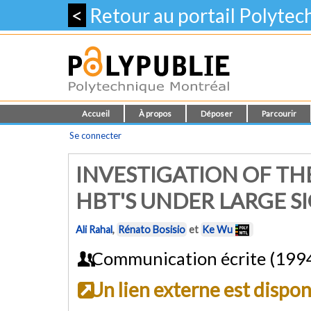
<
Retour au portail Polyte
Accueil
À propos
Déposer
Parcourir
Se connecter
INVESTIGATION OF TH
HBT'S UNDER LARGE S
Ali Rahal
,
Rénato Bosisio
et
Ke Wu
Communication écrite (199
Un lien externe est dispo