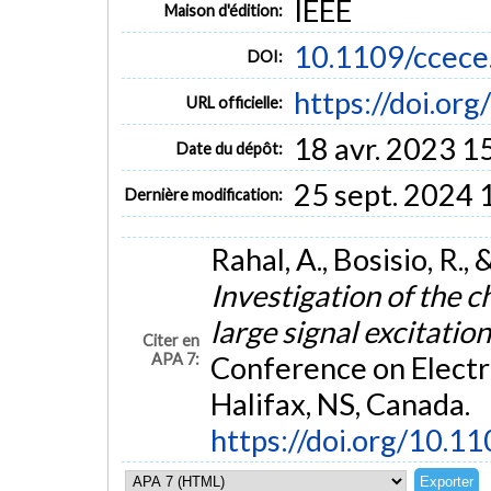
IEEE
Maison d'édition:
10.1109/ccec
DOI:
https://doi.or
URL officielle:
18 avr. 2023 1
Date du dépôt:
25 sept. 2024 
Dernière modification:
Rahal, A., Bosisio, R.
Investigation of the 
large signal excitatio
Citer en
APA 7:
Conference on Electr
Halifax, NS, Canada.
https://doi.org/10.