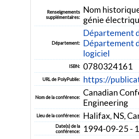
Nom historiqu
Renseignements
supplémentaires:
génie électriq
Département d
Département de
Département:
logiciel
0780324161
ISBN:
https://public
URL de PolyPublie:
Canadian Confe
Nom de la conférence:
Engineering
Halifax, NS, C
Lieu de la conférence:
Date(s) de la
1994-09-25 - 
conférence: