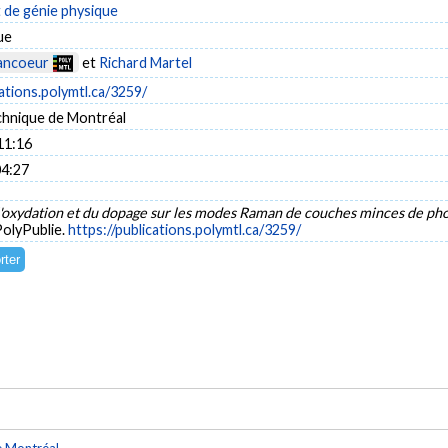
de génie physique
ue
ancoeur
et
Richard Martel
cations.polymtl.ca/3259/
chnique de Montréal
11:16
04:27
 l'oxydation et du dopage sur les modes Raman de couches minces de ph
PolyPublie.
https://publications.polymtl.ca/3259/