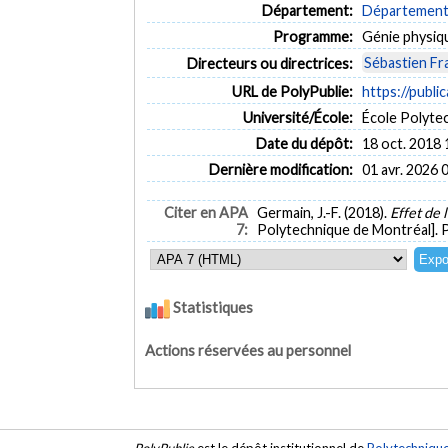
Département:
Département 
Programme:
Génie physiq
Sébastien Fr
Directeurs ou directrices:
URL de PolyPublie:
https://publi
Université/École:
École Polyte
Date du dépôt:
18 oct. 2018 
Dernière modification:
01 avr. 2026 
Citer en APA
Germain, J.-F. (2018).
Effet de
7:
Polytechnique de Montréal]. 
Statistiques
Actions réservées au personnel