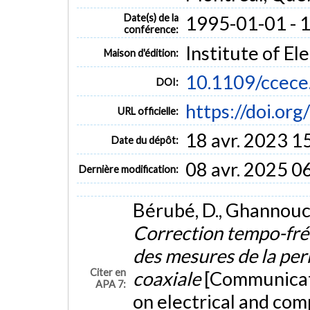
Date(s) de la
1995-01-01 - 
conférence:
Institute of El
Maison d'édition:
10.1109/ccec
DOI:
https://doi.or
URL officielle:
18 avr. 2023 1
Date du dépôt:
08 avr. 2025 0
Dernière modification:
Bérubé, D., Ghannouchi
Correction tempo-fréq
des mesures de la per
Citer en
coaxiale
[Communicati
APA 7:
on electrical and co