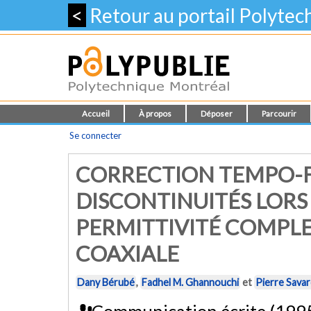
<
Retour au portail Polyte
Accueil
À propos
Déposer
Parcourir
Se connecter
CORRECTION TEMPO-F
DISCONTINUITÉS LORS
PERMITTIVITÉ COMPL
COAXIALE
Dany Bérubé
,
Fadhel M. Ghannouchi
et
Pierre Sava
Communication écrite (199