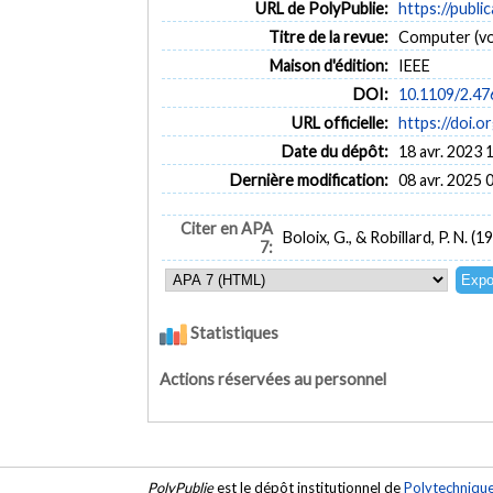
URL de PolyPublie:
https://publi
Titre de la revue:
Computer (vol
Maison d'édition:
IEEE
DOI:
10.1109/2.4
URL officielle:
https://doi.
Date du dépôt:
18 avr. 2023 
Dernière modification:
08 avr. 2025 
Citer en APA
Boloix, G., & Robillard, P. N.
7:
Statistiques
Actions réservées au personnel
PolyPublie
est le dépôt institutionnel de
Polytechniqu