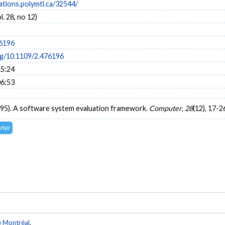
cations.polymtl.ca/32544/
. 28, no 12)
76196
org/10.1109/2.476196
15:24
06:53
 (1995). A software system evaluation framework.
Computer
,
28
(12), 17-2
e Montréal
.