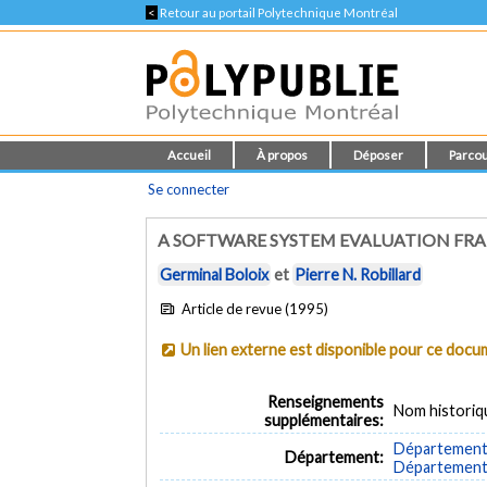
<
Retour au portail Polytechnique Montréal
Accueil
À propos
Déposer
Parcou
Se connecter
A SOFTWARE SYSTEM EVALUATION F
Germinal Boloix
et
Pierre N. Robillard
Article de revue (1995)
Un lien externe est disponible pour ce doc
Renseignements
Nom historiq
supplémentaires:
Département 
Département:
Département d