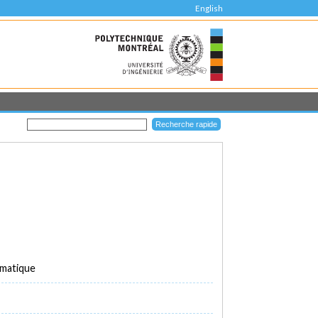
English
rmatique