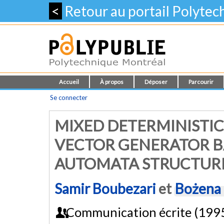
<
Retour au portail Polyte
Accueil
À propos
Déposer
Parcourir
Se connecter
MIXED DETERMINISTI
VECTOR GENERATOR B
AUTOMATA STRUCTUR
Samir Boubezari
et
Bożena
Communication écrite (199