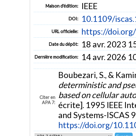
IEEE
Maison d'édition:
10.1109/iscas
DOI:
https://doi.or
URL officielle:
18 avr. 2023 1
Date du dépôt:
14 avr. 2026 1
Dernière modification:
Boubezari, S., & Kamiń
deterministic and ps
based on cellular aut
Citer en
APA 7:
écrite]. 1995 IEEE In
and Systems-ISCAS 95
https://doi.org/10.1