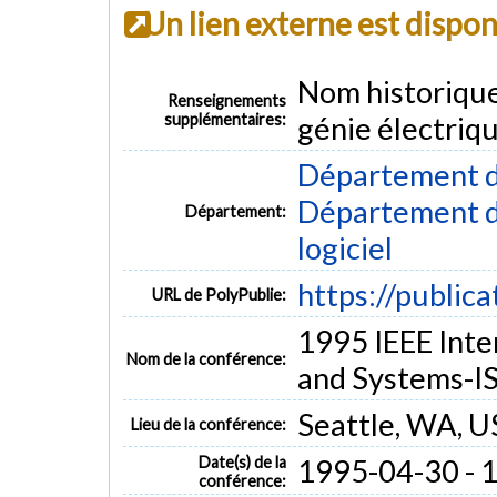
Un lien externe est dispo
Nom historiqu
Renseignements
supplémentaires:
génie électriq
Département d
Département de
Département:
logiciel
https://public
URL de PolyPublie:
1995 IEEE Inte
Nom de la conférence:
and Systems-I
Seattle, WA, 
Lieu de la conférence:
Date(s) de la
1995-04-30 - 
conférence: