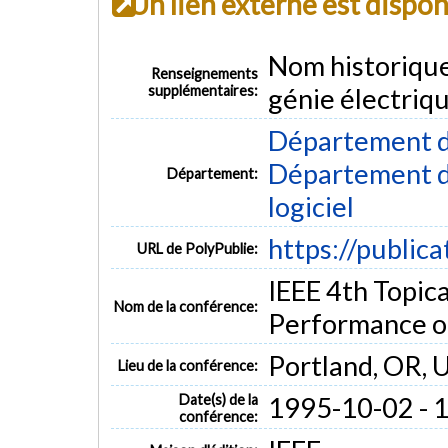
Un lien externe est dispo
Nom historiqu
Renseignements
supplémentaires:
génie électriq
Département d
Département de
Département:
logiciel
https://public
URL de PolyPublie:
IEEE 4th Topica
Nom de la conférence:
Performance of
Portland, OR, 
Lieu de la conférence:
Date(s) de la
1995-10-02 - 
conférence: