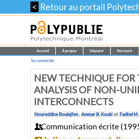
<
Retour au portail Polyte
Accueil
À propos
Déposer
Parcourir
Se connecter
NEW TECHNIQUE FOR
ANALYSIS OF NON-UNI
INTERCONNECTS
Noureddine Boulejfen
,
Ammar B. Kouki
et
Fadhel M
Communication écrite (199