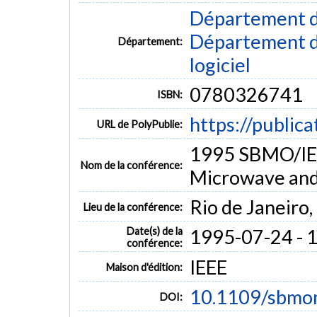
Département d
Département de
Département:
logiciel
0780326741
ISBN:
https://public
URL de PolyPublie:
1995 SBMO/IEE
Nom de la conférence:
Microwave and
Rio de Janeiro, 
Lieu de la conférence:
Date(s) de la
1995-07-24 - 
conférence:
IEEE
Maison d'édition:
10.1109/sbmo
DOI: