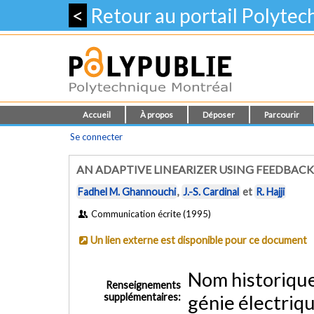
<
Retour au portail Polyte
Accueil
À propos
Déposer
Parcourir
Se connecter
AN ADAPTIVE LINEARIZER USING FEEDBACK
Fadhel M. Ghannouchi
,
J.-S. Cardinal
et
R. Hajji
Communication écrite (1995)
Un lien externe est disponible pour ce document
Nom historiqu
Renseignements
supplémentaires:
génie électriq