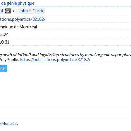
de génie physique
ut
et
John F. Currie
cations.polymtl.ca/32182/
chnique de Montréal
15:24
10:31
growth of InP/InP and IngaAs/Inp structures by metal organic vapor pha
PolyPublie.
https://publications.polymtl.ca/32182/
e Montréal
.