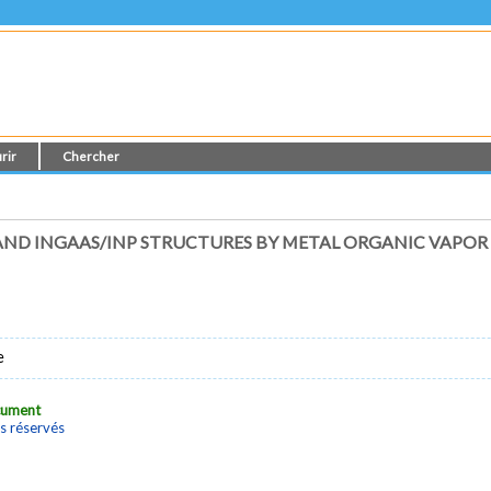
rir
Chercher
AND INGAAS/INP STRUCTURES BY METAL ORGANIC VAPOR
e
ocument
s réservés