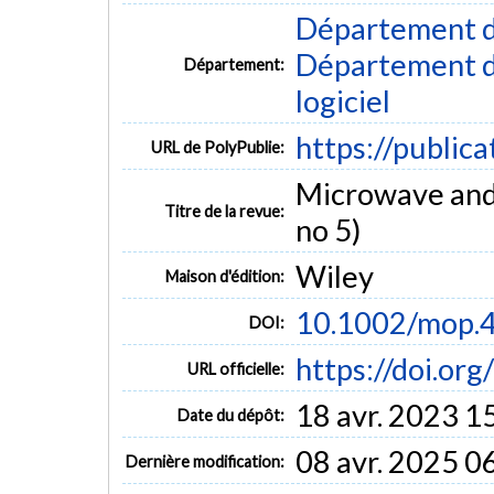
Département d
Département de
Département:
logiciel
https://public
URL de PolyPublie:
Microwave and 
Titre de la revue:
no 5)
Wiley
Maison d'édition:
10.1002/mop.
DOI:
https://doi.o
URL officielle:
18 avr. 2023 1
Date du dépôt:
08 avr. 2025 0
Dernière modification: