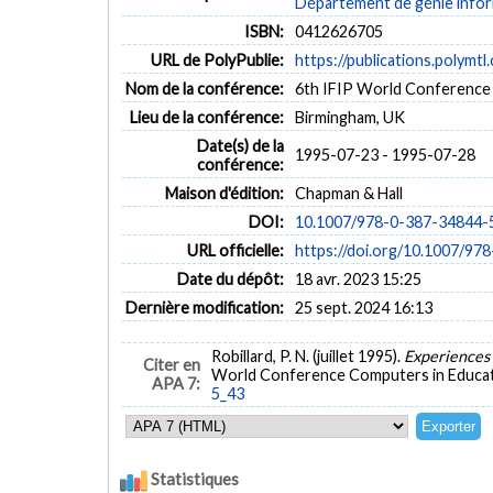
Département de génie inform
ISBN:
0412626705
URL de PolyPublie:
https://publications.polymtl
Nom de la conférence:
6th IFIP World Conference
Lieu de la conférence:
Birmingham, UK
Date(s) de la
1995-07-23 - 1995-07-28
conférence:
Maison d'édition:
Chapman & Hall
DOI:
10.1007/978-0-387-34844-
URL officielle:
https://doi.org/10.1007/97
Date du dépôt:
18 avr. 2023 15:25
Dernière modification:
25 sept. 2024 16:13
Robillard, P. N. (juillet 1995).
Experiences 
Citer en
World Conference Computers in Educat
APA 7:
5_43
Statistiques