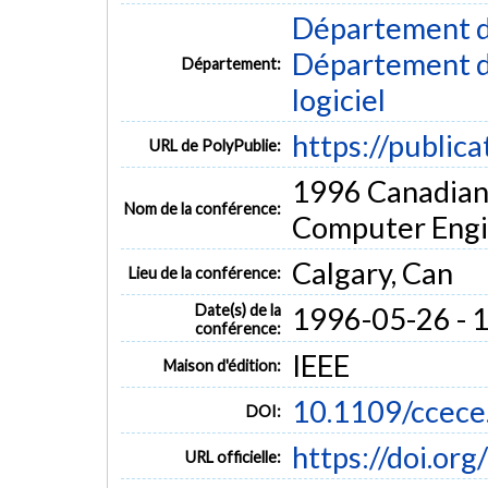
Département d
Département de
Département:
logiciel
https://public
URL de PolyPublie:
1996 Canadian 
Nom de la conférence:
Computer Engi
Calgary, Can
Lieu de la conférence:
Date(s) de la
1996-05-26 - 
conférence:
IEEE
Maison d'édition:
10.1109/ccec
DOI:
https://doi.or
URL officielle: