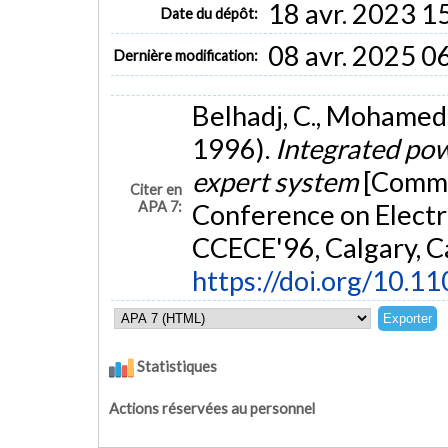
18 avr. 2023 1
Date du dépôt:
08 avr. 2025 0
Dernière modification:
Belhadj, C., Mohamedi, 
1996).
Integrated pow
expert system
[Commu
Citer en
APA 7:
Conference on Electr
CCECE'96, Calgary, C
https://doi.org/10.
Statistiques
Actions réservées au personnel