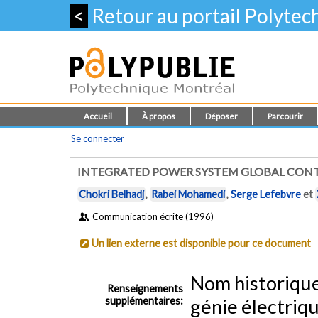
<
Retour au portail Polyte
Accueil
À propos
Déposer
Parcourir
Se connecter
INTEGRATED POWER SYSTEM GLOBAL CONT
Chokri Belhadj
,
Rabei Mohamedi
,
Serge Lefebvre
et
Communication écrite (1996)
Un lien externe est disponible pour ce document
Nom historiqu
Renseignements
supplémentaires:
génie électriq