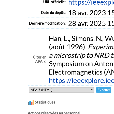
https://ieeex
URL officielle:
18 avr. 2023 1
Date du dépôt:
28 avr. 2025 1
Dernière modification:
Han, L., Simons, N., Wu
(août 1996).
Experime
a microstrip to NRD t
Citer en
APA 7:
Symposium on Antenn
Electromagnetics (A
https://ieeexplore.
Statistiques
Actions réservées au personnel