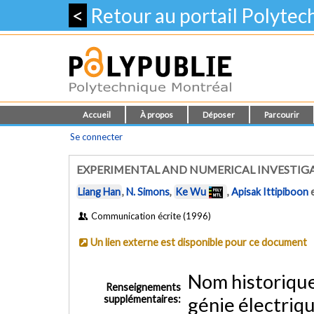
<
Retour au portail Polyte
Accueil
À propos
Déposer
Parcourir
Se connecter
EXPERIMENTAL AND NUMERICAL INVESTIGA
Liang Han
,
N. Simons
,
Ke Wu
,
Apisak Ittipiboon
Communication écrite (1996)
Un lien externe est disponible pour ce document
Nom historiqu
Renseignements
supplémentaires:
génie électriq