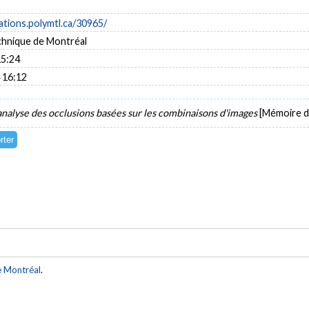
cations.polymtl.ca/30965/
chnique de Montréal
15:24
 16:12
analyse des occlusions basées sur les combinaisons d'images
[Mémoire de
e Montréal
.