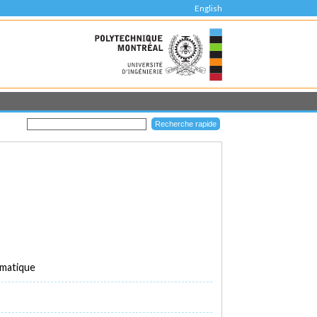
English
rmatique