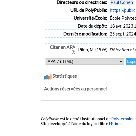
Directeurs ou directrices:
Paul Cohen
URL de PolyPublie:
https://publi
Université/École:
École Polyte
Date du dépôt:
18 avr. 2023 
Dernière modification:
25 sept. 2024
Citer en APA
Pilon, M. (1996).
Détection et 
7:
Statistiques
Actions réservées au personnel
PolyPublie
est le dépôt institutionnel de
Polytechniqu
Site développé à l'aide du logiciel libre
EPrints
.