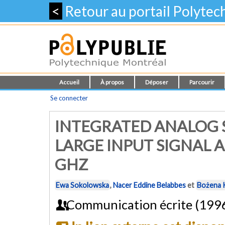
<
Retour au portail Polyte
Accueil
À propos
Déposer
Parcourir
Se connecter
INTEGRATED ANALOG 
LARGE INPUT SIGNAL A
GHZ
Ewa Sokolowska
,
Nacer Eddine Belabbes
et
Bożena 
Communication écrite (199