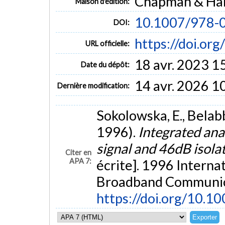
Chapman & Hal
Maison d'édition:
10.1007/978-
DOI:
https://doi.o
URL officielle:
18 avr. 2023 1
Date du dépôt:
14 avr. 2026 1
Dernière modification:
Sokolowska, E., Belabb
1996).
Integrated ana
signal and 46dB isola
Citer en
APA 7:
écrite]. 1996 Interna
Broadband Communica
https://doi.org/10.