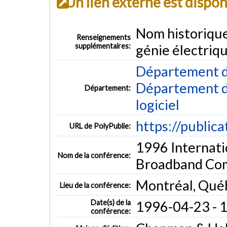
Un lien externe est dispo
Nom historiqu
Renseignements
supplémentaires:
génie électriq
Département d
Département de
Département:
logiciel
https://public
URL de PolyPublie:
1996 Internati
Nom de la conférence:
Broadband Co
Montréal, Qué
Lieu de la conférence:
Date(s) de la
1996-04-23 - 
conférence: