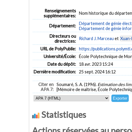
Renseignements
Nom historique du départem
supplémentaires:
Département de génie élect
Département:
Département de génie inform
Directeurs ou
Richard J. Marceau
et
Xuan-
directrices:
URL de PolyPublie:
https://publications.polymtl
Université/École:
École Polytechnique de Mon
Date du dépôt:
18 avr. 2023 15:24
Dernière modification:
25 sept. 2024 16:12
Citer en
Soumaré, S. A. (1996).
Estimation des limi
APA 7:
[Mémoire de maîtrise, École Polytechniq
Statistiques
Actions réservées au pers