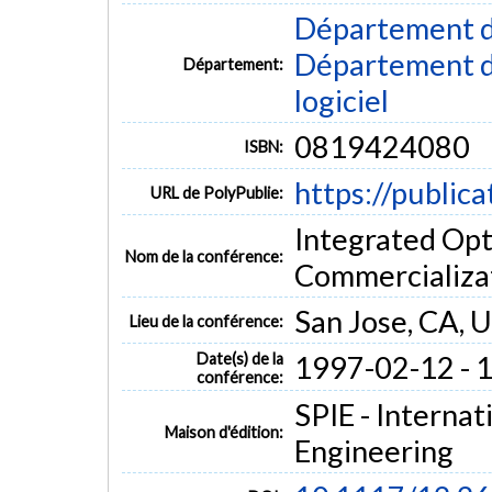
Département d
Département de
Département:
logiciel
0819424080
ISBN:
https://public
URL de PolyPublie:
Integrated Opti
Nom de la conférence:
Commercializa
San Jose, CA, 
Lieu de la conférence:
Date(s) de la
1997-02-12 - 
conférence:
SPIE - Internat
Maison d'édition:
Engineering