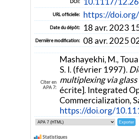
10.1117/12.2
DOI:
https://doi.or
URL officielle:
18 avr. 2023 1
Date du dépôt:
08 avr. 2025 0
Dernière modification:
Mashayekhi, M., Touam,
S. I. (février 1997).
Di
multiplexing via glas
Citer en
APA 7:
écrite]. Integrated Op
Commercialization, S
https://doi.org/10.
Statistiques