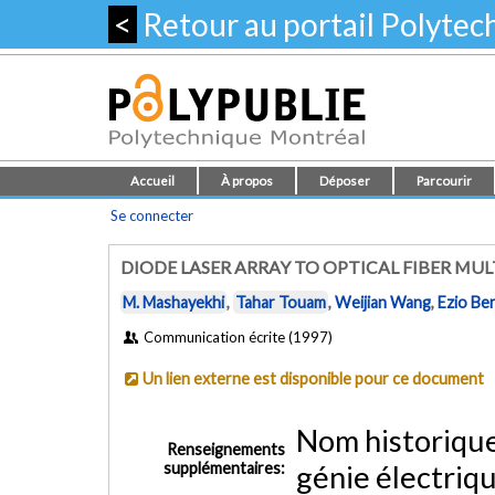
<
Retour au portail Polyte
Accueil
À propos
Déposer
Parcourir
Se connecter
DIODE LASER ARRAY TO OPTICAL FIBER MUL
M. Mashayekhi
,
Tahar Touam
,
Weijian Wang
,
Ezio Be
Communication écrite (1997)
Un lien externe est disponible pour ce document
Nom historiqu
Renseignements
supplémentaires:
génie électriq