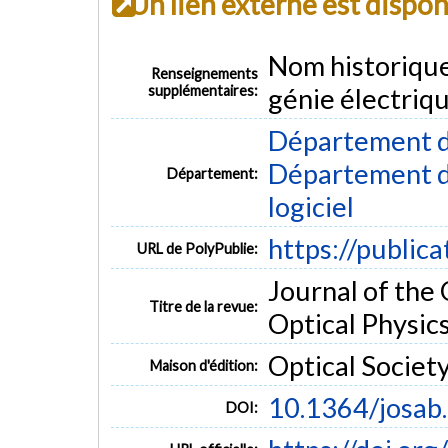
Un lien externe est dispo
Nom historiqu
Renseignements
supplémentaires:
génie électriq
Département d
Département de
Département:
logiciel
https://public
URL de PolyPublie:
Journal of the 
Titre de la revue:
Optical Physics 
Optical Societ
Maison d'édition:
10.1364/josab
DOI: