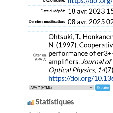
https://doi.or
URL officielle:
18 avr. 2023 1
Date du dépôt:
08 avr. 2025 0
Dernière modification:
Ohtsuki, T., Honkanen, 
N. (1997). Cooperati
performance of er3+
Citer en
APA 7:
amplifiers.
Journal of 
Optical Physics
,
14
(7
https://doi.org/10.1
Statistiques