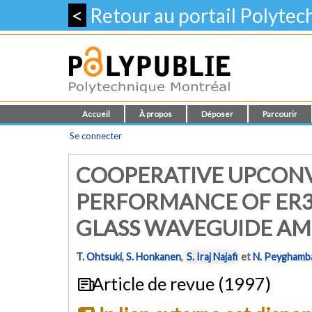
<
Retour au portail Polyte
Accueil
À propos
Déposer
Parcourir
Se connecter
COOPERATIVE UPCONV
PERFORMANCE OF ER
GLASS WAVEGUIDE AMP
T. Ohtsuki
,
S. Honkanen
,
S. Iraj Najafi
et
N. Peyghamb
Article de revue (1997)