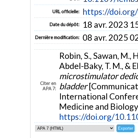
https://doi.o
URL officielle:
18 avr. 2023 1
Date du dépôt:
08 avr. 2025 0
Dernière modification:
Robin, S., Sawan, M., 
Abdel-Baky, T. M., & El
microstimulator dedic
Citer en
bladder
[Communicati
APA 7:
International Confere
Medicine and Biolog
https://doi.org/10.