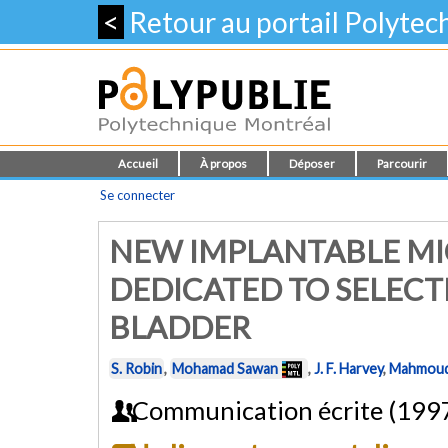
<
Retour au portail Polyte
Accueil
À propos
Déposer
Parcourir
Se connecter
NEW IMPLANTABLE M
DEDICATED TO SELECT
BLADDER
S. Robin
,
Mohamad Sawan
,
J. F. Harvey
,
Mahmoud
Communication écrite (199