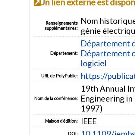
Un lien externe est dispo
Nom historiqu
Renseignements
supplémentaires:
génie électriq
Département d
Département de
Département:
logiciel
https://public
URL de PolyPublie:
19th Annual In
Engineering in
Nom de la conférence:
1997)
IEEE
Maison d'édition:
10.1109/iemb
DOI: