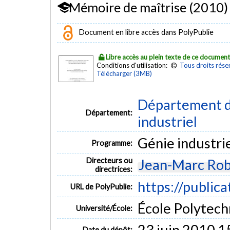
Mémoire de maîtrise (2010)
Document en libre accès dans PolyPublie
Libre accès au plein texte de ce documen
Conditions d'utilisation:
Tous droits rése
Télécharger (3MB)
Département d
Département:
industriel
Génie industri
Programme:
Directeurs ou
Jean-Marc Rob
directrices:
https://publica
URL de PolyPublie:
École Polytech
Université/École:
23 juin 2010 1
Date du dépôt: