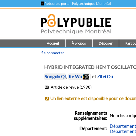
<
Retour au portail Polytechnique Montréal
Accueil
À propos
Déposer
Parcou
Se connecter
HYBRID INTEGRATED HEMT OSCILLATO
Songxin Qi
,
Ke Wu
et
Zifei Ou
Article de revue (1998)
Un lien externe est disponible pour ce doc
Renseignements
Nom historiq
supplémentaires:
Département 
Département:
Département d