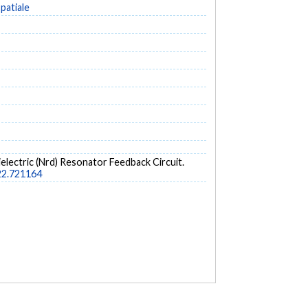
patiale
ielectric (Nrd) Resonator Feedback Circuit.
/22.721164