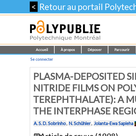
<
Retour au portail Polyte
Accueil
À propos
Déposer
Parcourir
Se connecter
PLASMA-DEPOSITED SI
NITRIDE FILMS ON PO
TEREPHTHALATE): A M
THE INTERPHASE REG
A. S. D. Sobrinho
,
N. Schühler
,
Jolanta-Ewa Sapieha
Article de revue (1998)