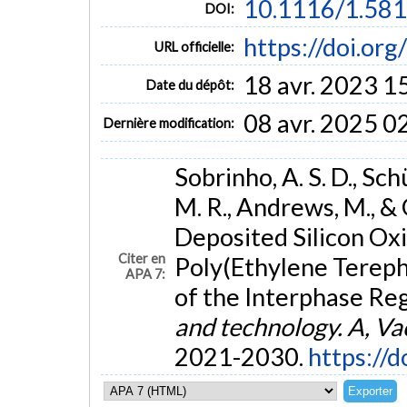
10.1116/1.58
DOI:
https://doi.or
URL officielle:
18 avr. 2023 1
Date du dépôt:
08 avr. 2025 0
Dernière modification:
Sobrinho, A. S. D., Sch
M. R., Andrews, M., & 
Deposited Silicon Oxi
Citer en
Poly(Ethylene Tereph
APA 7:
of the Interphase Re
and technology. A, Va
2021-2030.
https://