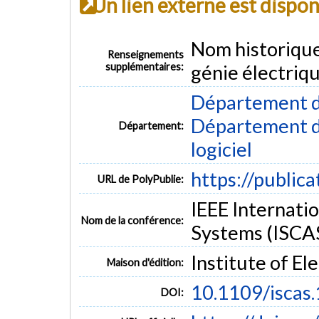
Un lien externe est dispo
Nom historiqu
Renseignements
supplémentaires:
génie électriq
Département d
Département de
Département:
logiciel
https://public
URL de PolyPublie:
IEEE Internati
Nom de la conférence:
Systems (ISCA
Institute of El
Maison d'édition:
10.1109/iscas
DOI: