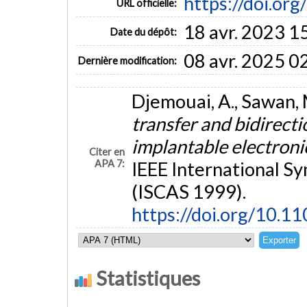
https://doi.or
URL officielle:
18 avr. 2023 1
Date du dépôt:
08 avr. 2025 0
Dernière modification:
Djemouai, A., Sawan, 
transfer and bidirecti
implantable electroni
Citer en
APA 7:
IEEE International S
(ISCAS 1999).
https://doi.org/10.1
Statistiques