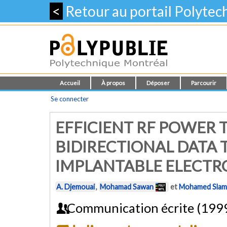
<
Retour au portail Polyte
Accueil
À propos
Déposer
Parcourir
Se connecter
EFFICIENT RF POWER 
BIDIRECTIONAL DATA 
IMPLANTABLE ELECTR
A. Djemouai
,
Mohamad Sawan
et
Mohamed Slam
Communication écrite (199