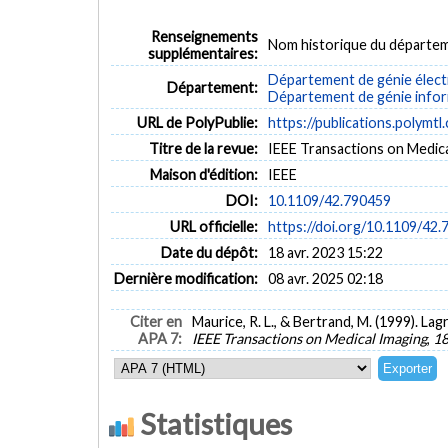
Renseignements
Nom historique du départem
supplémentaires:
Département de génie élect
Département:
Département de génie inform
URL de PolyPublie:
https://publications.polymtl
Titre de la revue:
IEEE Transactions on Medical
Maison d'édition:
IEEE
DOI:
10.1109/42.790459
URL officielle:
https://doi.org/10.1109/42
Date du dépôt:
18 avr. 2023 15:22
Dernière modification:
08 avr. 2025 02:18
Citer en
Maurice, R. L., & Bertrand, M. (1999). L
APA 7:
IEEE Transactions on Medical Imaging
,
1
Statistiques