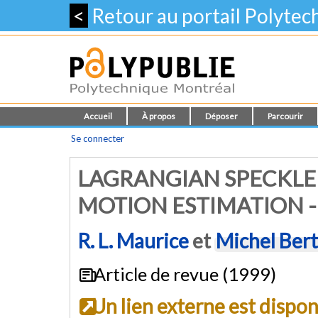
<
Retour au portail Polyte
Accueil
À propos
Déposer
Parcourir
Se connecter
LAGRANGIAN SPECKLE
MOTION ESTIMATION 
R. L. Maurice
et
Michel Ber
Article de revue (1999)
Un lien externe est dispo