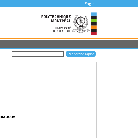
English
rmatique