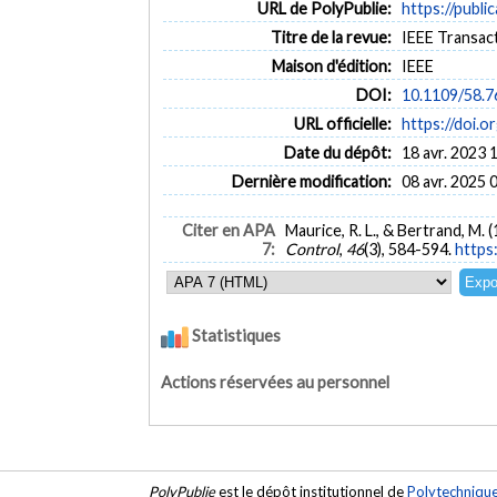
URL de PolyPublie:
https://publi
Titre de la revue:
IEEE Transact
Maison d'édition:
IEEE
DOI:
10.1109/58.
URL officielle:
https://doi.
Date du dépôt:
18 avr. 2023 
Dernière modification:
08 avr. 2025 
Citer en APA
Maurice, R. L., & Bertrand, M.
7:
Control
,
46
(3), 584-594.
https
Statistiques
Actions réservées au personnel
PolyPublie
est le dépôt institutionnel de
Polytechniqu