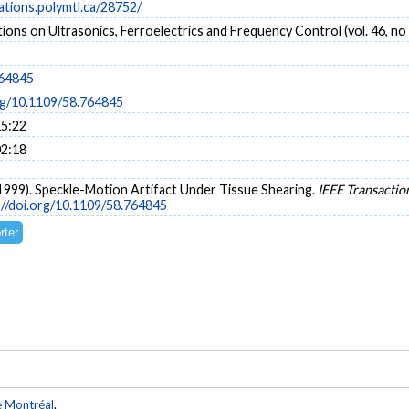
cations.polymtl.ca/28752/
ions on Ultrasonics, Ferroelectrics and Frequency Control (vol. 46, no 
764845
org/10.1109/58.764845
15:22
02:18
 (1999). Speckle-Motion Artifact Under Tissue Shearing.
IEEE Transactio
://doi.org/10.1109/58.764845
e Montréal
.