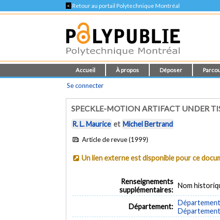
<
Retour au portail Polytechnique Montréal
Accueil
À propos
Déposer
Parcou
Se connecter
SPECKLE-MOTION ARTIFACT UNDER TI
R. L. Maurice
et
Michel Bertrand
Article de revue (1999)
Un lien externe est disponible pour ce doc
Renseignements
Nom historiq
supplémentaires:
Département 
Département:
Département d